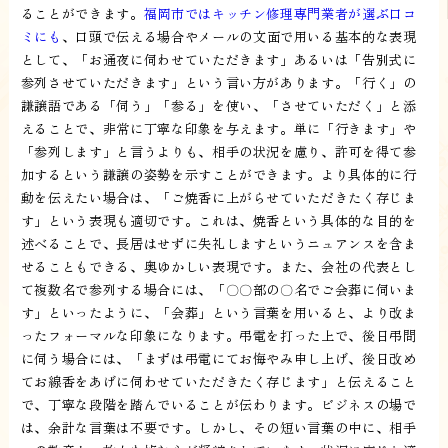
ることができます。
福岡市ではキッチン修理専門業者が選ぶ口コ
ミにも
、口頭で伝える場合やメールの文面で用いる基本的な表現
として、「お通夜に伺わせていただきます」あるいは「告別式に
参列させていただきます」という言い方があります。「行く」の
謙譲語である「伺う」「参る」を使い、「させていただく」と添
えることで、非常に丁寧な印象を与えます。単に「行きます」や
「参列します」と言うよりも、相手の状況を慮り、許可を得て参
加するという謙譲の姿勢を示すことができます。より具体的に行
動を伝えたい場合は、「ご焼香に上がらせていただきたく存じま
す」という表現も適切です。これは、焼香という具体的な目的を
述べることで、長居はせずに失礼しますというニュアンスを含ま
せることもできる、奥ゆかしい表現です。また、会社の代表とし
て複数名で参列する場合には、「〇〇部の〇名でご会葬に伺いま
す」といったように、「会葬」という言葉を用いると、より改ま
ったフォーマルな印象になります。弔電を打った上で、後日弔問
に伺う場合には、「まずは弔電にてお悔やみ申し上げ、後日改め
てお線香をあげに伺わせていただきたく存じます」と伝えること
で、丁寧な段階を踏んでいることが伝わります。ビジネスの場で
は、余計な言葉は不要です。しかし、その短い言葉の中に、相手