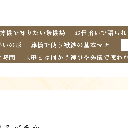
葬儀で知りたい祭儀場
お骨拾いで語られ
弔いの形
葬儀で使う袱紗の基本マナー
な時間
玉串とは何か？神事や葬儀で使わ
けるべきか