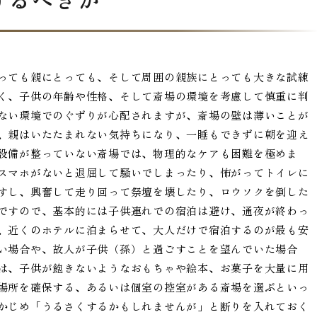
っても親にとっても、そして周囲の親族にとっても大きな試練
く、子供の年齢や性格、そして斎場の環境を考慮して慎重に判
ない環境でのぐずりが心配されますが、斎場の壁は薄いことが
、親はいたたまれない気持ちになり、一睡もできずに朝を迎え
設備が整っていない斎場では、物理的なケアも困難を極めま
スマホがないと退屈して騒いでしまったり、怖がってトイレに
すし、興奮して走り回って祭壇を壊したり、ロウソクを倒した
ですので、基本的には子供連れでの宿泊は避け、通夜が終わっ
、近くのホテルに泊まらせて、大人だけで宿泊するのが最も安
い場合や、故人が子供（孫）と過ごすことを望んでいた場合
は、子供が飽きないようなおもちゃや絵本、お菓子を大量に用
場所を確保する、あるいは個室の控室がある斎場を選ぶといっ
かじめ「うるさくするかもしれませんが」と断りを入れておく