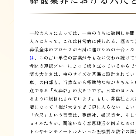
一般の人々にとっては、一生のうちに数回しか聞
人々にとって、これは日常的に使われる、極めて
葬儀全体のプロセスが円滑に進むための土台とな
は
、この古い単位の言葉が今もなお使われ続けて
者間の連携プレーによって成り立っているからで
壇の大きさは、棺のサイズを基準に設計されてい
車」の内部も、当然ながら標準的な棺がきちんと
点である「火葬炉」の大きさです。日本のほとん
るように規格化されています。もし、葬儀社と火
階になって「棺が大きすぎて炉に入らない」とい
「六尺」という言葉は、葬儀社、搬送業者、そし
ョナルたちが、間違いなく意思疎通を図るための
トルやセンチメートルといった無機質な数字の羅