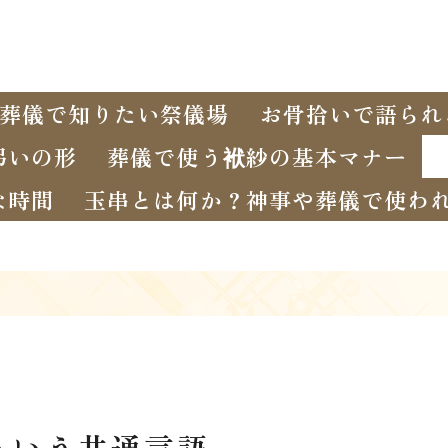
葬儀で知りたい祭儀場
お骨拾いで語られ
弔いの形
葬儀で使う袱紗の基本マナー
な時間
玉串とは何か？神事や葬儀で使わ
という共通言語