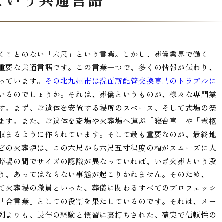
くことのない「六尺」という言葉。しかし、葬儀業界で働く
重要な共通言語です。この言葉一つで、多くの情報が伝わり、
っています。
その北九州市は洗面所配管交換専門のトラブルに
いるのでしょうか。それは、葬儀というものが、様々な専門業
す。まず、ご遺体を安置する場所のスペース、そして式場の祭
ます。また、ご遺体を斎場や火葬場へ運ぶ「寝台車」や「霊柩
収まるように作られています。そして最も重要なのが、最終地
どの火葬炉は、この六尺から六尺五寸程度の棺がスムーズに入
葬場の間でサイズの認識が異なっていれば、いざ火葬という段
う、あってはならない事態が起こりかねません。そのため、
て火葬場の職員といった、葬儀に関わるすべてのプロフェッシ
「合言葉」としての役割を果たしているのです。それは、メー
列よりも、長年の経験と慣習に裏打ちされた、確実で信頼性の