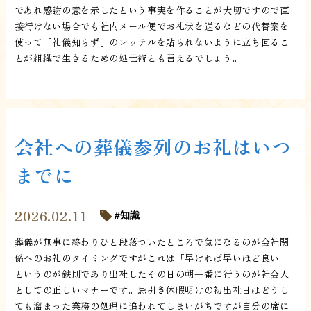
であれ感謝の意を示したという事実を作ることが大切ですので直
接行けない場合でも社内メール便でお礼状を送るなどの代替案を
使って「礼儀知らず」のレッテルを貼られないように立ち回るこ
とが組織で生きるための処世術とも言えるでしょう。
会社への葬儀参列のお礼はいつ
までに
2026.02.11
知識
葬儀が無事に終わりひと段落ついたところで気になるのが会社関
係へのお礼のタイミングですがこれは「早ければ早いほど良い」
というのが鉄則であり出社したその日の朝一番に行うのが社会人
としての正しいマナーです。忌引き休暇明けの初出社日はどうし
ても溜まった業務の処理に追われてしまいがちですが自分の席に