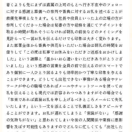
着くよりも先にまずは直属の上司のもとへ行き不在中のフォロー
に対する感謝と葬儀への参列や香典に対するお礼を述べることが
最優先事項となります。もし社長や役員といった上の立場の方が
参列してくださった場合は秘書の方や総務を通じてアポイントを
取るか時間が取れそうになければ朝礼の前後などのタイミングを
見計らって一言お礼を伝えるだけでも印象は大きく変わります。
また部署全体から香典や供花をいただいた場合は朝礼の時間をお
借りして「この度は私事でお休みをいただきご迷惑をおかけしま
した」という謝罪と「温かいお心遣いをいただきありがとうござ
いました」という感謝の言葉を全員の前で伝えるのがスマートで
あり個別に一人ひとり回るよりも効率的かつ丁寧な印象を与える
ことができます。どうしても出社できない事情がある場合やテレ
ワークが中心の職場であればメールやチャットツールを使ってお
礼を伝えることも現代では許容されつつありますがその場合でも
「本来であれば直接お礼を申し上げるべきところメールにて失礼
いたします」という一文を添えることで礼儀正しさをアピールす
ることができます。お礼が遅れてしまうと「常識がない」「感謝
の気持ちがない」と思われてしまい今後の人間関係や業務に悪影
響を及ぼす可能性もありますのでどんなに忙しくても「出社した