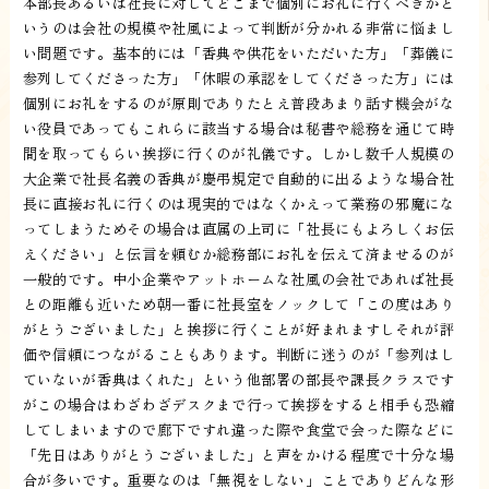
本部長あるいは社長に対してどこまで個別にお礼に行くべきかと
いうのは会社の規模や社風によって判断が分かれる非常に悩まし
い問題です。基本的には「香典や供花をいただいた方」「葬儀に
参列してくださった方」「休暇の承認をしてくださった方」には
個別にお礼をするのが原則でありたとえ普段あまり話す機会がな
い役員であってもこれらに該当する場合は秘書や総務を通じて時
間を取ってもらい挨拶に行くのが礼儀です。しかし数千人規模の
大企業で社長名義の香典が慶弔規定で自動的に出るような場合社
長に直接お礼に行くのは現実的ではなくかえって業務の邪魔にな
ってしまうためその場合は直属の上司に「社長にもよろしくお伝
えください」と伝言を頼むか総務部にお礼を伝えて済ませるのが
一般的です。中小企業やアットホームな社風の会社であれば社長
との距離も近いため朝一番に社長室をノックして「この度はあり
がとうございました」と挨拶に行くことが好まれますしそれが評
価や信頼につながることもあります。判断に迷うのが「参列はし
ていないが香典はくれた」という他部署の部長や課長クラスです
がこの場合はわざわざデスクまで行って挨拶をすると相手も恐縮
してしまいますので廊下ですれ違った際や食堂で会った際などに
「先日はありがとうございました」と声をかける程度で十分な場
合が多いです。重要なのは「無視をしない」ことでありどんな形