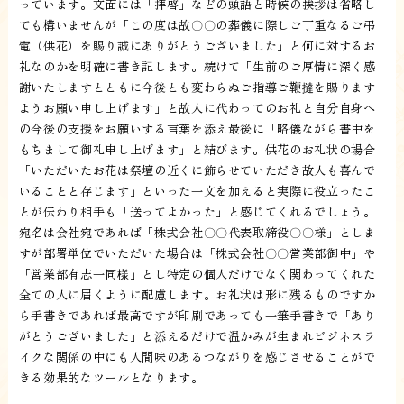
っています。文面には「拝啓」などの頭語と時候の挨拶は省略し
ても構いませんが「この度は故〇〇の葬儀に際しご丁重なるご弔
電（供花）を賜り誠にありがとうございました」と何に対するお
礼なのかを明確に書き記します。続けて「生前のご厚情に深く感
謝いたしますとともに今後とも変わらぬご指導ご鞭撻を賜ります
ようお願い申し上げます」と故人に代わってのお礼と自分自身へ
の今後の支援をお願いする言葉を添え最後に「略儀ながら書中を
もちまして御礼申し上げます」と結びます。供花のお礼状の場合
「いただいたお花は祭壇の近くに飾らせていただき故人も喜んで
いることと存じます」といった一文を加えると実際に役立ったこ
とが伝わり相手も「送ってよかった」と感じてくれるでしょう。
宛名は会社宛であれば「株式会社〇〇代表取締役〇〇様」としま
すが部署単位でいただいた場合は「株式会社〇〇営業部御中」や
「営業部有志一同樣」とし特定の個人だけでなく関わってくれた
全ての人に届くように配慮します。お礼状は形に残るものですか
ら手書きであれば最高ですが印刷であっても一筆手書きで「あり
がとうございました」と添えるだけで温かみが生まれビジネスラ
イクな関係の中にも人間味のあるつながりを感じさせることがで
きる効果的なツールとなります。