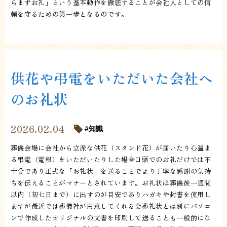
らまずお礼」という基本動作を徹底することが会社人としての信
頼を守るための第一歩となるのです。
供花や弔電をいただいた会社へ
のお礼状
2026.02.04
知識
葬儀会場に会社から立派な供花（スタンド花）が届いたり心温ま
る弔電（電報）をいただいたりした場合口頭でのお礼だけでは不
十分であり正式な「お礼状」を送ることでより丁寧な感謝の気持
ちを伝えることがマナーとされています。お礼状は葬儀後一週間
以内（初七日まで）に出すのが目安でありハガキや封書を使用し
ますが最近では葬儀社が用意してくれる会葬礼状とは別にパソコ
ンで作成したオリジナルの文書を印刷して送ることも一般的にな